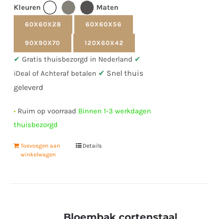
Kleuren
Maten
60X60X28
60X60X56
90X90X70
120X60X42
✔
Gratis thuisbezorgd in Nederland
✔
✔
Snel thuis
iDeal of Achteraf betalen
geleverd
•
Ruim op voorraad
Binnen 1-3 werkdagen
thuisbezorgd
Toevoegen aan
Details
winkelwagen
Bloembak cortenstaal