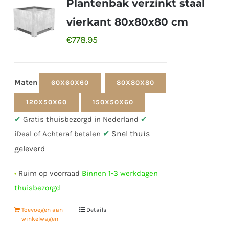
Plantenbak verzinkt staal
vierkant 80x80x80 cm
€
778.95
Maten
60X60X60
80X80X80
120X50X60
150X50X60
✔
Gratis thuisbezorgd in Nederland
✔
✔
Snel thuis
iDeal of Achteraf betalen
geleverd
•
Ruim op voorraad
Binnen 1-3 werkdagen
thuisbezorgd
Toevoegen aan
Details
winkelwagen