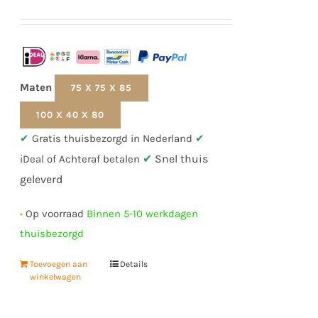
Gewaardeerd
4.56
uit 5
Maten
75 X 75 X 85
100 X 40 X 80
✔
Gratis thuisbezorgd in Nederland
✔
✔
Snel thuis
iDeal of Achteraf betalen
geleverd
•
Op voorraad
Binnen 5-10 werkdagen
thuisbezorgd
Toevoegen aan
Details
winkelwagen