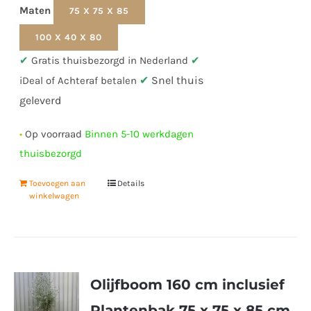
Maten
75 X 75 X 85
100 X 40 X 80
✔
Gratis thuisbezorgd in Nederland
✔
✔
Snel thuis
iDeal of Achteraf betalen
geleverd
•
Op voorraad
Binnen 5-10 werkdagen
thuisbezorgd
Toevoegen aan
Details
winkelwagen
Olijfboom 160 cm inclusief
Plantenbak 75 x 75 x 85 cm