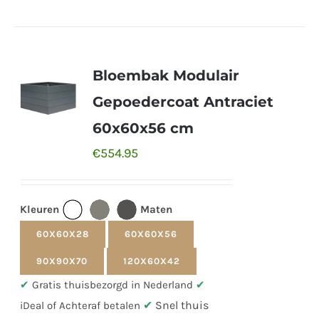
Bloembak Modulair
Gepoedercoat Antraciet
60x60x56 cm
€
554.95
Kleuren
Maten
60X60X28
60X60X56
90X90X70
120X60X42
✔
Gratis thuisbezorgd in Nederland
✔
✔
Snel thuis
iDeal of Achteraf betalen