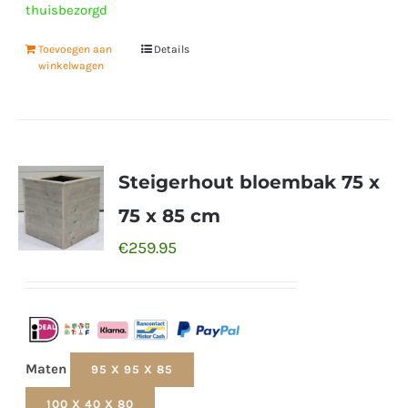
thuisbezorgd
Toevoegen aan
Details
winkelwagen
Steigerhout bloembak 75 x
75 x 85 cm
€
259.95
Maten
95 X 95 X 85
100 X 40 X 80