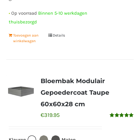
•
Op voorraad
Binnen 5-10 werkdagen
thuisbezorgd
Toevoegen aan
Details
winkelwagen
Bloembak Modulair
Gepoedercoat Taupe
60x60x28 cm
€
319.95
Gewaardeerd
5.00
uit 5
Kleuren
Maten