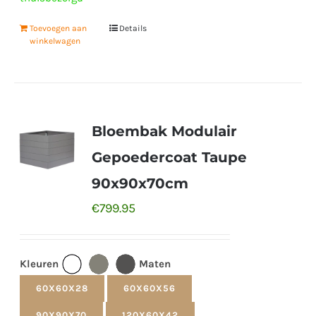
Toevoegen aan
Details
winkelwagen
Bloembak Modulair
Gepoedercoat Taupe
90x90x70cm
€
799.95
Kleuren
Maten
60X60X28
60X60X56
90X90X70
120X60X42