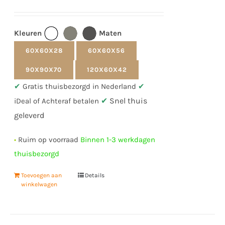
Kleuren
Maten
60X60X28
60X60X56
90X90X70
120X60X42
✔
Gratis thuisbezorgd in Nederland
✔
✔
Snel thuis
iDeal of Achteraf betalen
geleverd
•
Ruim op voorraad
Binnen 1-3 werkdagen
thuisbezorgd
Toevoegen aan
Details
winkelwagen