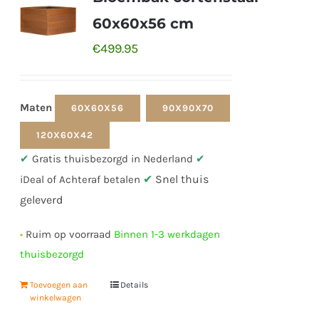
60x60x56 cm
€
499.95
Maten
60X60X56
90X90X70
120X60X42
✔
Gratis thuisbezorgd in Nederland
✔
✔
Snel thuis
iDeal of Achteraf betalen
geleverd
•
Ruim op voorraad
Binnen 1-3 werkdagen
thuisbezorgd
Toevoegen aan
Details
winkelwagen