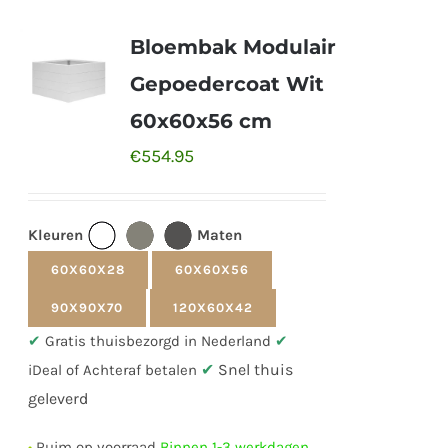
Bloembak Modulair
Gepoedercoat Wit
60x60x56 cm
€
554.95
Kleuren
Maten
60X60X28
60X60X56
90X90X70
120X60X42
✔
Gratis thuisbezorgd in Nederland
✔
✔
Snel thuis
iDeal of Achteraf betalen
geleverd
•
Ruim op voorraad
Binnen 1-3 werkdagen