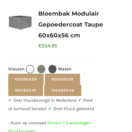
Bloembak Modulair
Gepoedercoat Taupe
60x60x56 cm
€
554.95
Kleuren
Maten
60X60X28
60X60X56
90X90X70
120X60X42
✔
Snel thuisbezorgd in Nederland
✔
iDeal
✔
Snel thuis geleverd
of Achteraf betalen
•
Ruim op voorraad
Binnen 1-3 werkdagen
thuisbezorgd