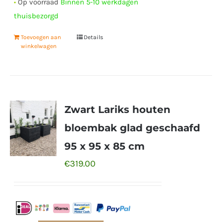
•
Op voorraad
Binnen 5-10 werkdagen
thuisbezorgd
Toevoegen aan
Details
winkelwagen
Zwart Lariks houten
bloembak glad geschaafd
95 x 95 x 85 cm
€
319.00