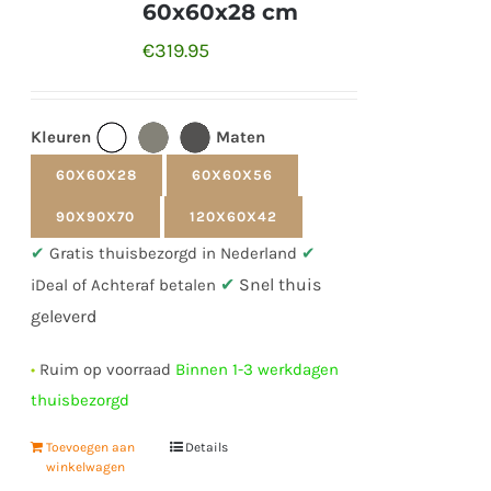
60x60x28 cm
€
319.95
Kleuren
Maten
60X60X28
60X60X56
90X90X70
120X60X42
✔
Gratis thuisbezorgd in Nederland
✔
✔
Snel thuis
iDeal of Achteraf betalen
geleverd
•
Ruim op voorraad
Binnen 1-3 werkdagen
thuisbezorgd
Toevoegen aan
Details
winkelwagen