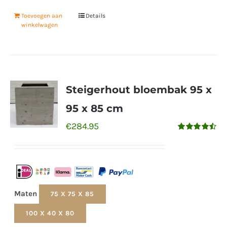
Toevoegen aan
Details
winkelwagen
Steigerhout bloembak 95 x
95 x 85 cm
€
284.95
Gewaardeerd
4.50
uit 5
Maten
75 X 75 X 85
100 X 40 X 80