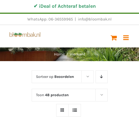
Ga
✔ iDeal of Achteraf betalen
✔
naar
WhatsApp: 06-36559965
|
info@bloombak.nl
inhoud
Home
/
Vierkant
Sorteer op
Beoordelen
Toon
48 producten