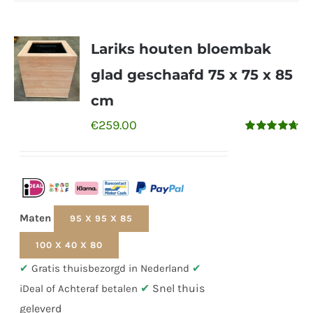
Lariks houten bloembak
glad geschaafd 75 x 75 x 85
cm
€
259.00
Gewaardeerd
4.65
uit 5
Maten
95 X 95 X 85
100 X 40 X 80
✔
Gratis thuisbezorgd in Nederland
✔
✔
Snel thuis
iDeal of Achteraf betalen
geleverd