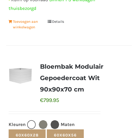
thuisbezorgd
Toevoegen aan
Details
winkelwagen
Bloembak Modulair
Gepoedercoat Wit
90x90x70 cm
€
799.95
Kleuren
Maten
60X60X28
60X60X56