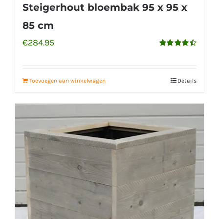
Steigerhout bloembak 95 x 95 x
85 cm
€
284.95
Gewaardeerd
4.50
uit 5
Toevoegen aan winkelwagen
Details