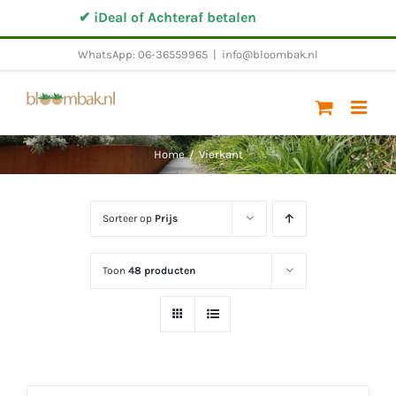
Ga
✔ iDeal of Achteraf betalen
✔ Altijd 
naar
WhatsApp: 06-36559965
|
info@bloombak.nl
inhoud
Home
/
Vierkant
Sorteer op
Prijs
Toon
48 producten