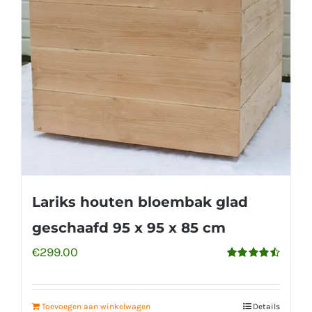
Lariks houten bloembak glad
geschaafd 95 x 95 x 85 cm
€
299.00
Gewaardeerd
4.56
uit 5
Toevoegen aan winkelwagen
Details