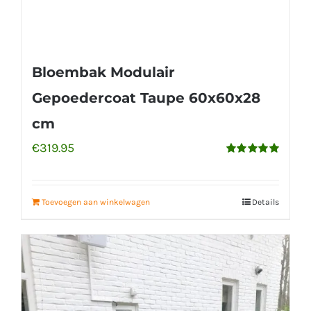
Bloembak Modulair
Gepoedercoat Taupe 60x60x28
cm
€
319.95
Gewaardeerd
5.00
uit 5
Toevoegen aan winkelwagen
Details