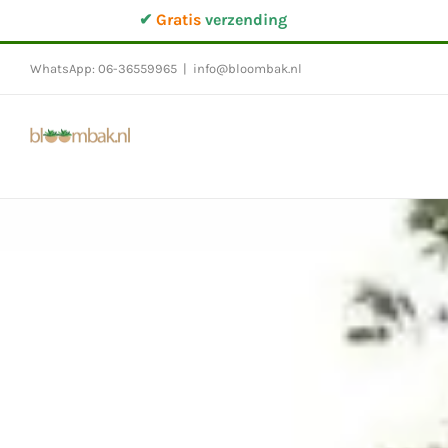
Ga
✔
Gratis
verzending
naar
inhoud
WhatsApp: 06-36559965
|
info@bloombak.nl