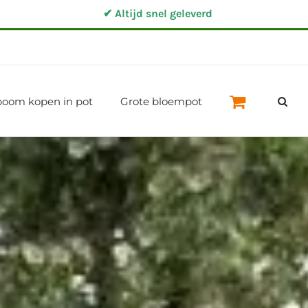
✔ Altijd snel geleverd
fboom kopen in pot
Grote bloempot