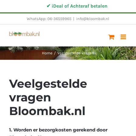
Ga
✔ iDeal of Achteraf betalen
naar
WhatsApp: 06-36559965
|
info@bloombak.nl
inhoud
Home
/
Veelgestelde vragen
Veelgestelde
vragen
Bloombak.nl
1. Worden er bezorgkosten gerekend door