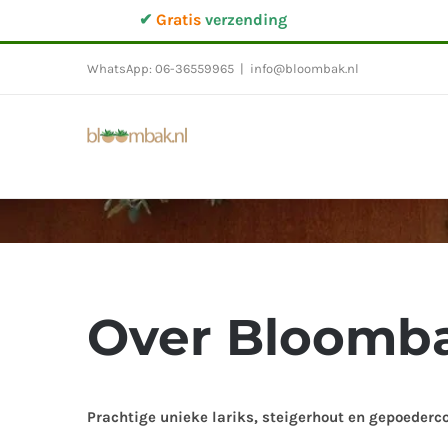
Ga
✔
Gratis
verzending
naar
inhoud
WhatsApp: 06-36559965
|
info@bloombak.nl
Over Bloomba
Prachtige unieke lariks, steigerhout en gepoeder