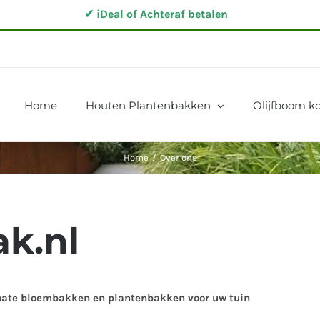
✔ iDeal of Achteraf betalen
Home
Houten Plantenbakken
Olijfboom ko
Home
/
Over ons
k.nl
coate bloembakken en plantenbakken voor uw tuin