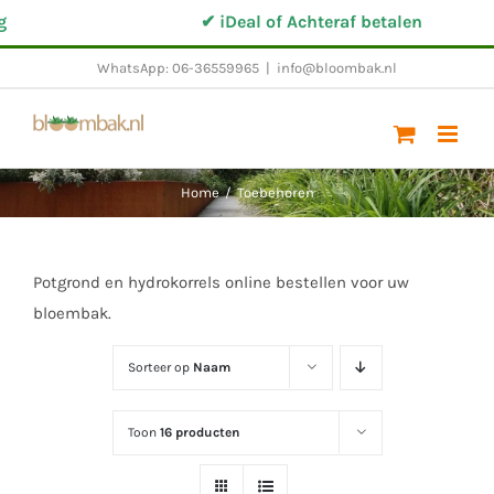
Ga
✔ iDeal of Achteraf betalen
naar
WhatsApp: 06-36559965
|
info@bloombak.nl
inhoud
Home
/
Toebehoren
Potgrond en hydrokorrels online bestellen voor uw
bloembak.
Sorteer op
Naam
Toon
16 producten