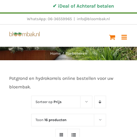
Ga
✔ iDeal of Achteraf betalen
naar
WhatsApp: 06-36559965
|
info@bloombak.nl
inhoud
Home
/
Toebehoren
Potgrond en hydrokorrels online bestellen voor uw
bloembak.
Sorteer op
Prijs
Toon
16 producten