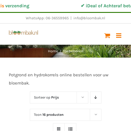
Ga
s
verzending
✔ iDeal of Achteraf betal
naar
WhatsApp: 06-36559965
|
info@bloombak.nl
inhoud
Home
/
Toebehoren
Potgrond en hydrokorrels online bestellen voor uw
bloembak.
Sorteer op
Prijs
Toon
16 producten