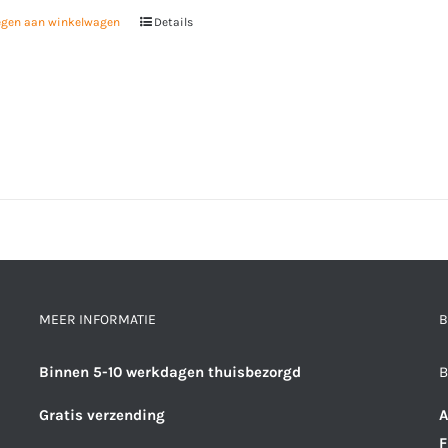
egen aan winkelwagen
Details
MEER INFORMATIE
B
Binnen 5-10 werkdagen thuisbezorgd
B
Gratis verzending
A
F