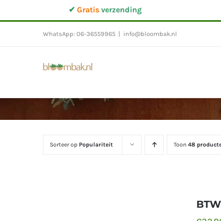
Ga
✔
Gratis
verzending
naar
inhoud
WhatsApp: 06-36559965
|
info@bloombak.nl
Sorteer op
Populariteit
Toon
48 product
BTW