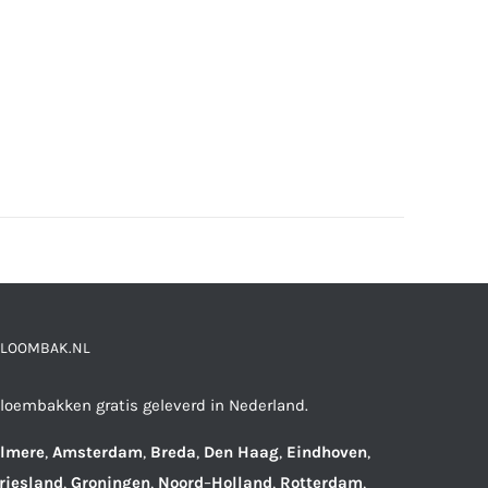
LOOMBAK.NL
loembakken gratis geleverd in Nederland.
lmere
,
Amsterdam
,
Breda
,
Den
Haag
,
Eindhoven
,
riesland
,
Groningen
,
Noord
–
Holland
,
Rotterdam
,