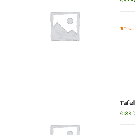
€
32.8
Toevo
Tafe
€
189.