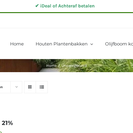
✔ iDeal of Achteraf betalen
Home
Houten Plantenbakken
Olijfboom ko
Home
/
Uncategorized
en
 21%