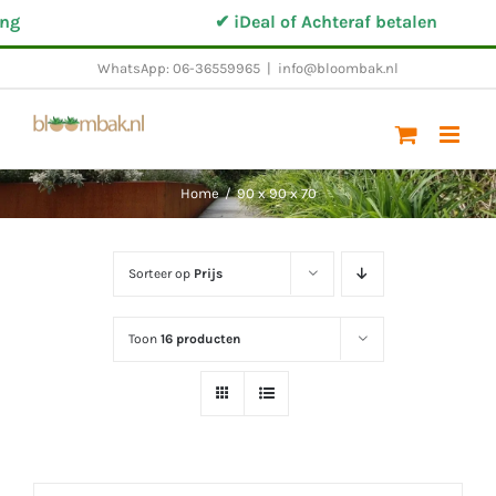
Ga
g
✔ iDeal of Achteraf betalen
naar
WhatsApp: 06-36559965
|
info@bloombak.nl
inhoud
Home
/
90 x 90 x 70
Sorteer op
Prijs
Toon
16 producten