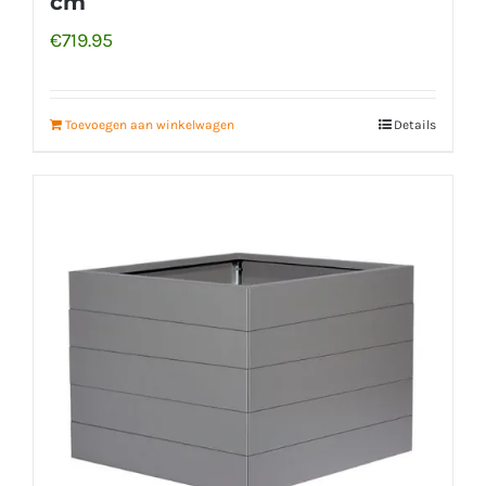
cm
€
719.95
Toevoegen aan winkelwagen
Details