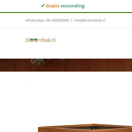
Ga
✔
Gratis
verzending
naar
inhoud
WhatsApp: 06-36559965
|
info@bloombak.nl