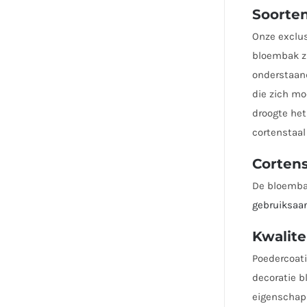
Soorte
Onze exclus
bloembak zi
onderstaand
die zich mo
droogte het
cortenstaal
Corten
De bloembak
gebruiksaa
Kwalit
Poedercoati
decoratie b
eigenschap