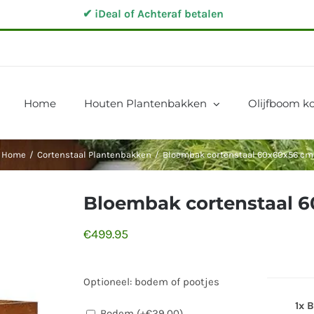
✔ iDeal of Achteraf betalen
Home
Houten Plantenbakken
Olijfboom ko
Home
/
Cortenstaal Plantenbakken
/
Bloembak cortenstaal 60x60x56 cm
Bloembak cortenstaal 
€
499.95
Optioneel: bodem of pootjes
1x 
Bodem (+
€
29.00
)