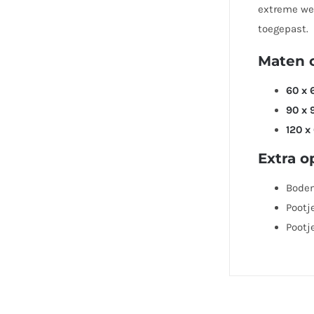
extreme wee
toegepast.
Maten 
60 x 
90 x 
120 x
Extra o
Bode
Pootj
Pootj