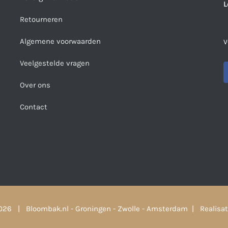
L
Retourneren
Algemene voorwaarden
V
Veelgestelde vragen
Over ons
Contact
026 | Bloombak.nl - Groningen - Zwolle - Amsterdam | Realisat