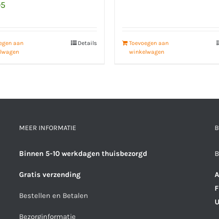
95
egen aan
Details
Toevoegen aan
lwagen
winkelwagen
MEER INFORMATIE
B
Binnen 5-10 werkdagen thuisbezorgd
B
Gratis verzending
A
F
Bestellen en Betalen
U
Bezorginformatie