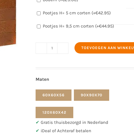
Pootjes H= 5 cm corten (+
€
42.95
)
Pootjes H= 9,5 cm corten (+
€
44.95
)
TOEVOEGEN AAN WINKE
Bloembak
cortenstaal
60x60x56
cm
Maten
aantal
60X60X56
90X90X70
120X60X42
✔
Gratis thuisbezorgd in Nederland
✔
iDeal of Achteraf betalen