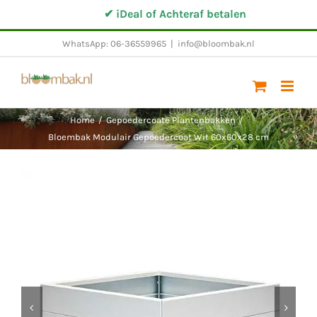
Ga
✔ iDeal of Achteraf betalen
naar
WhatsApp: 06-36559965
|
info@bloombak.nl
inhoud
Home
/
Gepoedercoate Plantenbakken
/
Bloembak Modulair Gepoedercoat Wit 60x60x28 cm

