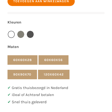
TOEVOEGEN AAN WINKELWAGEN
Gepoedercoat
Wit
60x60x28
Kleuren
cm
aantal
Maten
60X60X28
60X60X56
90X90X70
120X60X42
✔
Gratis thuisbezorgd in Nederland
✔
iDeal of Achteraf betalen
✔
Snel thuis geleverd