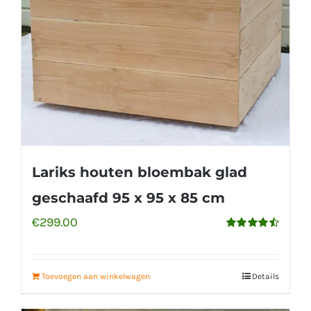
Lariks houten bloembak glad
geschaafd 95 x 95 x 85 cm
€
299.00
Gewaardeerd
4.56
uit 5
Toevoegen aan winkelwagen
Details