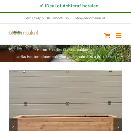
Ga
✔ iDeal of Achteraf betalen
naar
WhatsApp: 06-36559965
|
info@bloombak.nl
inhoud
Home
/
Lariks Plantenbakken
/
Lariks houten bloembak glad geschaafd 200 x 50 x 45 cm

