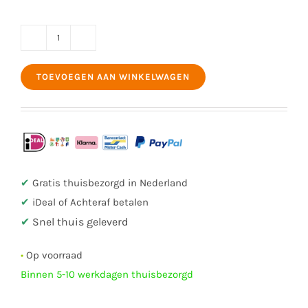
Lariks
houten
TOEVOEGEN AAN WINKELWAGEN
bloembak
glad
geschaafd
200
x
50
✔
Gratis thuisbezorgd in Nederland
x
✔
iDeal of Achteraf betalen
45
✔
Snel thuis geleverd
cm
•
Op voorraad
aantal
Binnen 5-10 werkdagen thuisbezorgd