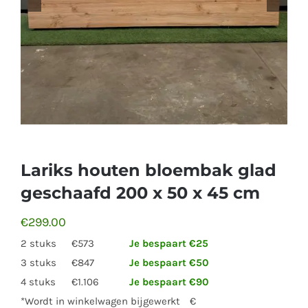
Lariks houten bloembak glad
geschaafd 200 x 50 x 45 cm
€
299.00
2 stuks
€573
Je bespaart €25
3 stuks
€847
Je bespaart €50
4 stuks
€1.106
Je bespaart €90
*Wordt in winkelwagen bijgewerkt
€