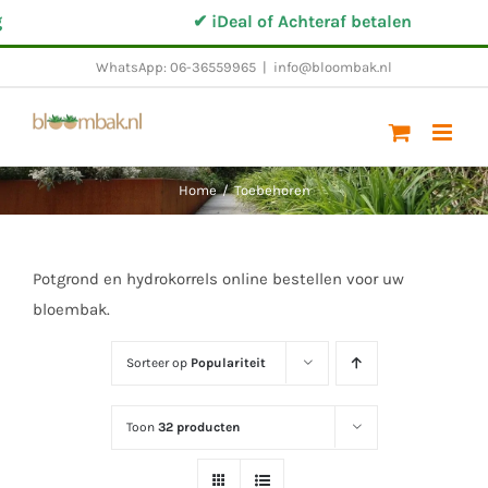
Ga
✔ iDeal of Achteraf betalen
naar
WhatsApp: 06-36559965
|
info@bloombak.nl
inhoud
Home
/
Toebehoren
Potgrond en hydrokorrels online bestellen voor uw
bloembak.
Sorteer op
Populariteit
Toon
32 producten