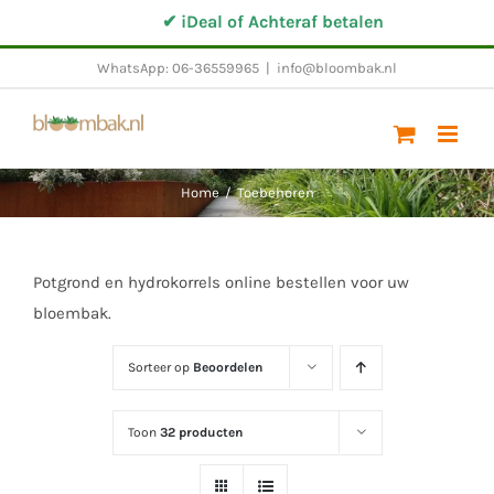
Ga
✔ iDeal of Achteraf betalen
naar
WhatsApp: 06-36559965
|
info@bloombak.nl
inhoud
Home
/
Toebehoren
Potgrond en hydrokorrels online bestellen voor uw
bloembak.
Sorteer op
Beoordelen
Toon
32 producten