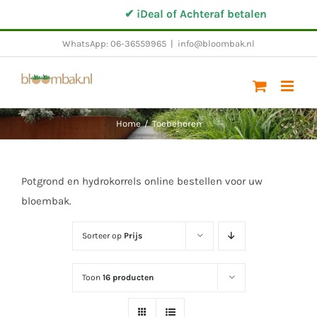
Ga
✔ iDeal of Achteraf betalen
naar
WhatsApp: 06-36559965
|
info@bloombak.nl
inhoud
Home
/
Toebehoren
Potgrond en hydrokorrels online bestellen voor uw
bloembak.
Sorteer op
Prijs
Toon
16 producten