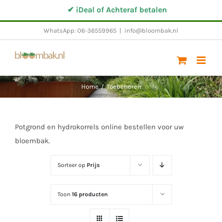
Ga
✔ iDeal of Achteraf betalen
naar
WhatsApp: 06-36559965
|
info@bloombak.nl
inhoud
Home
/
Toebehoren
Potgrond en hydrokorrels online bestellen voor uw
bloembak.
Sorteer op
Prijs
Toon
16 producten