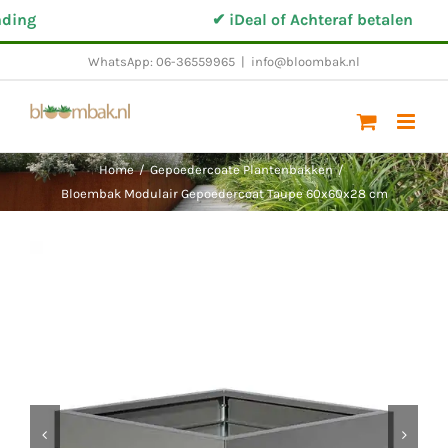
Ga
ng
✔ iDeal of Achteraf betalen
naar
WhatsApp: 06-36559965
|
info@bloombak.nl
inhoud
Home
/
Gepoedercoate Plantenbakken
/
Bloembak Modulair Gepoedercoat Taupe 60x60x28 cm

