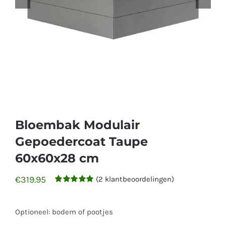
Bloembak Modulair
Gepoedercoat Taupe
60x60x28 cm
€
319.95
(
2
klantbeoordelingen)
Gewaardeerd
2
5.00
op 5
gebaseerd
Optioneel: bodem of pootjes
op
klantbeoordelingen