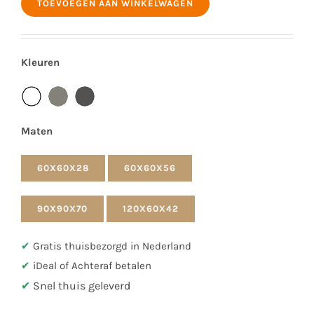
TOEVOEGEN AAN WINKELWAGEN
Gepoedercoat
Taupe
60x60x28
Kleuren
cm
aantal
Maten
60X60X28
60X60X56
90X90X70
120X60X42
✔
Gratis thuisbezorgd in Nederland
✔
iDeal of Achteraf betalen
✔
Snel thuis geleverd