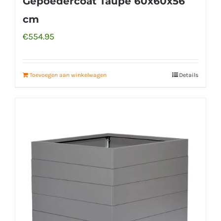
Gepoedercoat Taupe 60x60x56
cm
€
554.95
Toevoegen aan winkelwagen
Details