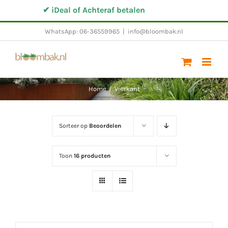
Ga
✔ iDeal of Achteraf betalen
✔ Altij
naar
WhatsApp: 06-36559965
|
info@bloombak.nl
inhoud
Home
/
Vierkant
Sorteer op
Beoordelen
Toon
16 producten