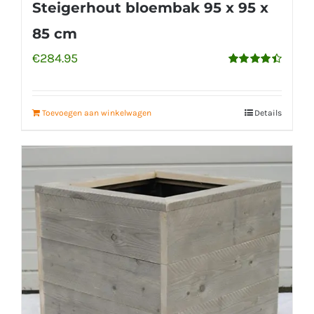
Steigerhout bloembak 95 x 95 x
85 cm
€
284.95
Gewaardeerd
4.50
uit 5
Toevoegen aan winkelwagen
Details