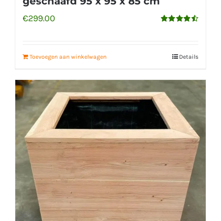
geschaafd 95 x 95 x 85 cm
€
299.00
Gewaardeerd
4.56
uit 5
Toevoegen aan winkelwagen
Details