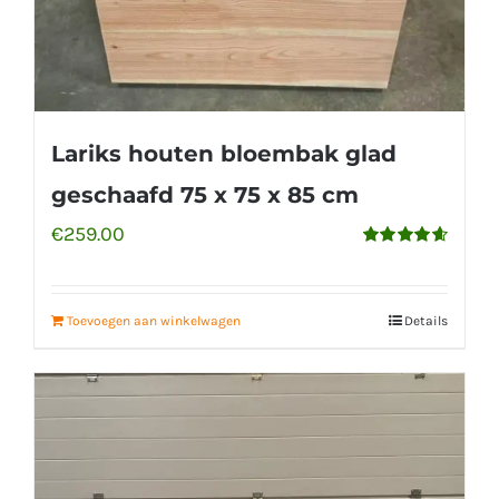
Lariks houten bloembak glad
geschaafd 75 x 75 x 85 cm
€
259.00
Gewaardeerd
4.65
uit 5
Toevoegen aan winkelwagen
Details