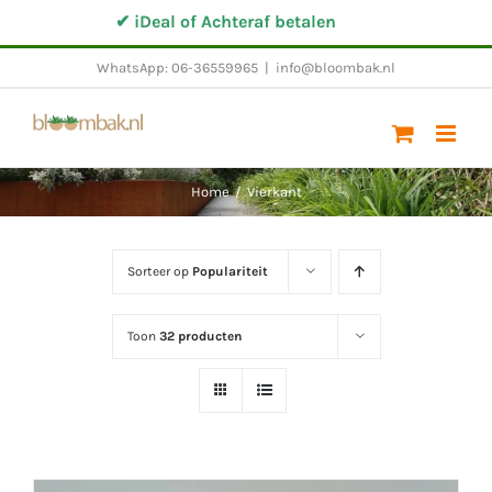
Ga
✔ iDeal of Achteraf betalen
✔ Altij
naar
WhatsApp: 06-36559965
|
info@bloombak.nl
inhoud
Home
/
Vierkant
Sorteer op
Populariteit
Toon
32 producten