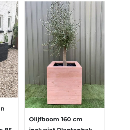
en
Olijfboom 160 cm
inclusief Plantenbak
x 85