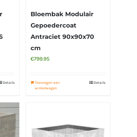
r
Bloembak Modulair
Gepoedercoat
6
Antraciet 90x90x70
cm
€
799.95
Details
Toevoegen aan
Details
winkelwagen