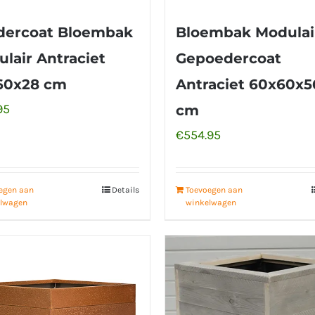
dercoat Bloembak
Bloembak Modulai
lair Antraciet
Gepoedercoat
60x28 cm
Antraciet 60x60x5
95
cm
€
554.95
egen aan
Details
Toevoegen aan
lwagen
winkelwagen