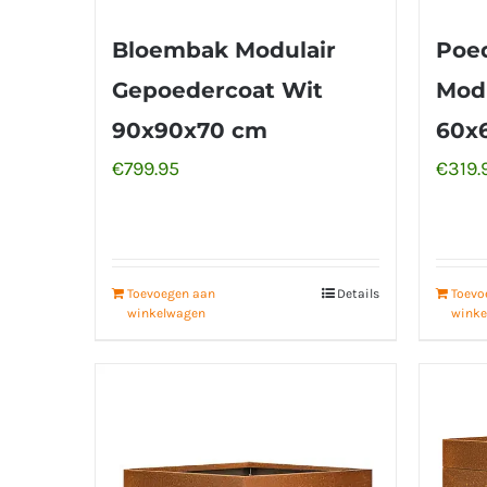
Bloembak Modulair
Poe
Gepoedercoat Wit
Modu
90x90x70 cm
60x
€
799.95
€
319.
Toevoegen aan
Details
Toevo
winkelwagen
winke