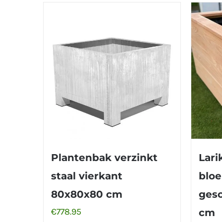
Plantenbak verzinkt
Lari
staal vierkant
blo
80x80x80 cm
gesc
€
778.95
cm