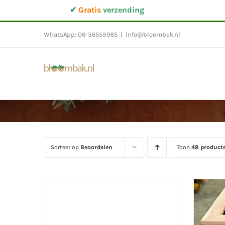
Ga
✔
Gratis
verzending
naar
inhoud
WhatsApp: 06-36559965
|
info@bloombak.nl
Sorteer op
Beoordelen
Toon
48 product