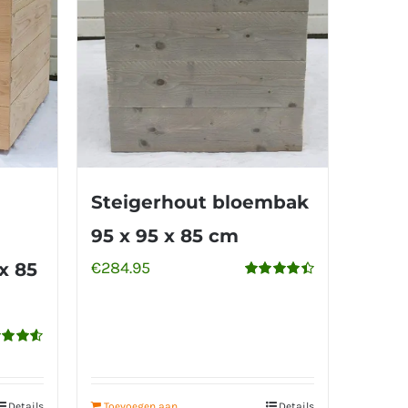
Steigerhout bloembak
95 x 95 x 85 cm
€
284.95
x 85
Gewaardeerd
4.50
uit 5
aardeerd
uit 5
Details
Toevoegen aan
Details