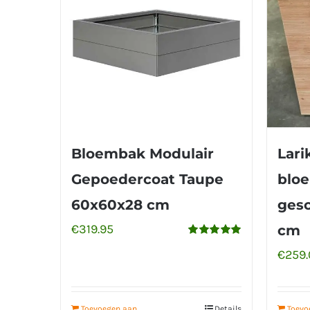
Bloembak Modulair
Lari
Gepoedercoat Taupe
blo
60x60x28 cm
gesc
€
319.95
cm
Gewaardeerd
€
259
5.00
uit 5
Toevoegen aan
Details
Toevo