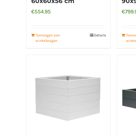
60x60x56 cm
90x
€
554.95
€
799.
Toevoegen aan
Details
Toevo
winkelwagen
winke