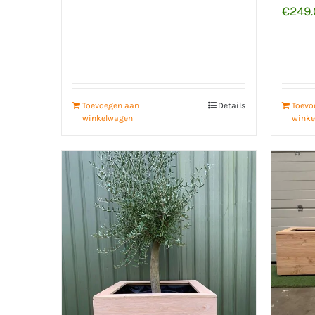
€
249
Toevoegen aan
Details
Toevo
winkelwagen
winke