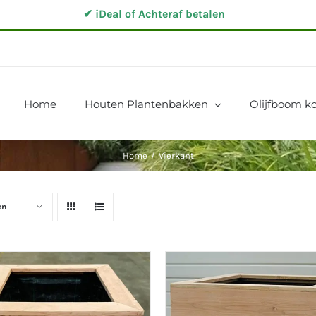
✔ iDeal of Achteraf betalen
Home
Houten Plantenbakken
Olijfboom ko
Home
/
Vierkant
en