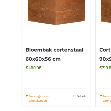
Bloembak cortenstaal
Cort
60x60x56 cm
90x
€
499.95
€
719.
Toevoegen aan
Details
Toevo
winkelwagen
winke