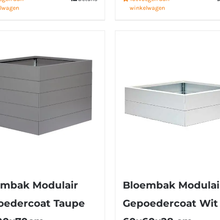
lwagen
winkelwagen
embak Modulair
Bloembak Modulai
oedercoat Taupe
Gepoedercoat Wit