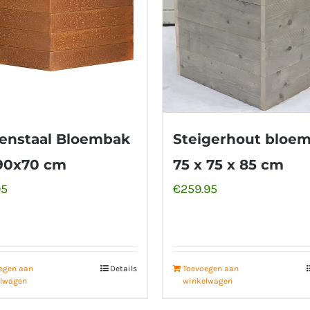
enstaal Bloembak
Steigerhout bloe
90x70 cm
75 x 75 x 85 cm
95
€
259.95
egen aan
Details
Toevoegen aan
lwagen
winkelwagen