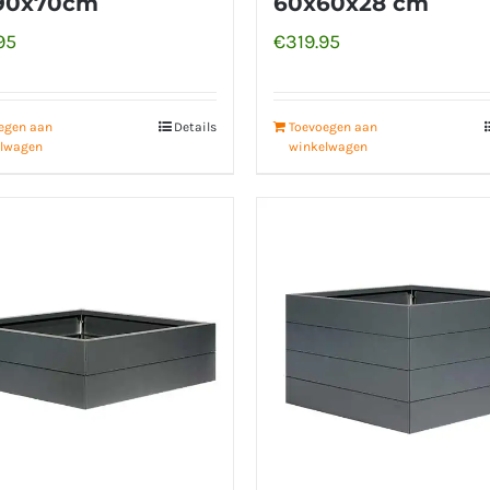
90x70cm
60x60x28 cm
95
€
319.95
egen aan
Details
Toevoegen aan
lwagen
winkelwagen