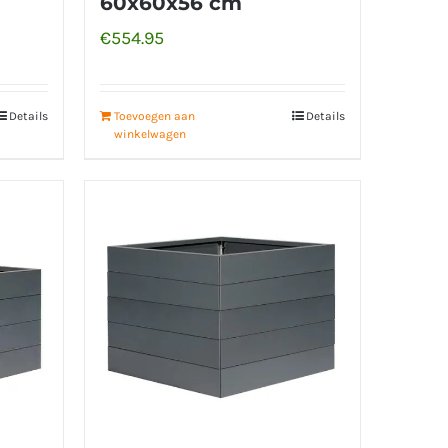
60x60x56 cm
€
554.95
Details
Toevoegen aan
Details
winkelwagen