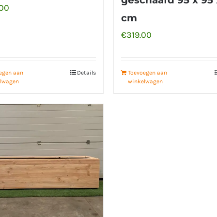
.00
cm
€
319.00
egen aan
Details
Toevoegen aan
lwagen
winkelwagen