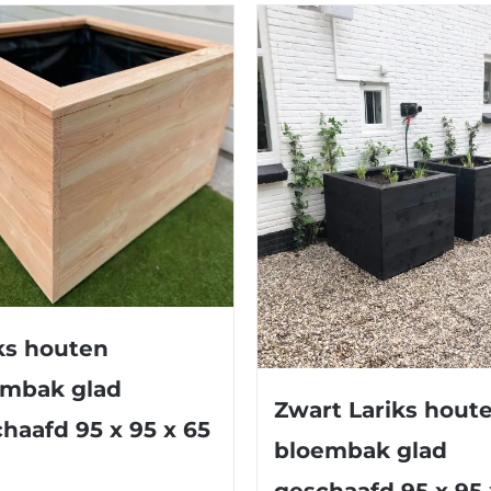
ks houten
embak glad
Zwart Lariks hout
haafd 95 x 95 x 65
bloembak glad
geschaafd 95 x 95 