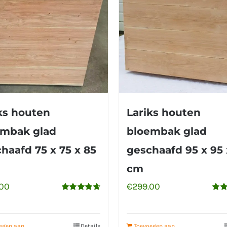
ks houten
Lariks houten
embak glad
bloembak glad
haafd 75 x 75 x 85
geschaafd 95 x 95 
cm
.00
€
299.00
Gewaardeerd
Gew
4.65
uit 5
4.56
egen aan
Details
Toevoegen aan